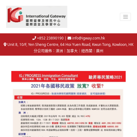
+852 23890190 |
info@igway.com.hk
Unit 8, 10/F, Yen Sheng Centre, 64 Hoi Yuen Road, Kwun Tong, Kowloon, HK
分公司遍佈：澳洲｜加拿大｜紐西蘭｜廣州